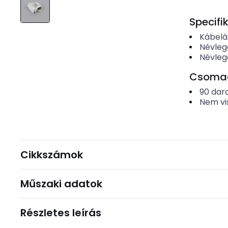
Specifi
Kábel
Névleg
Névleg
Csomago
90
dar
Nem vi
Cikkszámok
Műszaki adatok
Részletes leírás