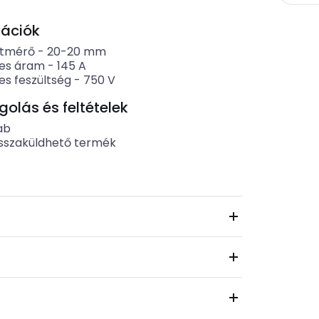
kációk
átmérő
-
20-20
mm
es áram
-
145
A
es feszültség
-
750
V
lás és feltételek
ab
sszaküldhető termék