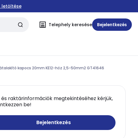
 letöltése
Telephely keresése
Bejelentkezés
. átalakító kapocs 20mm KE12-höz 2,5-50mm2 GT41646
 és raktárinformációk megtekintéséhez kérjük,
entkezzen be!
Bejelentkezés