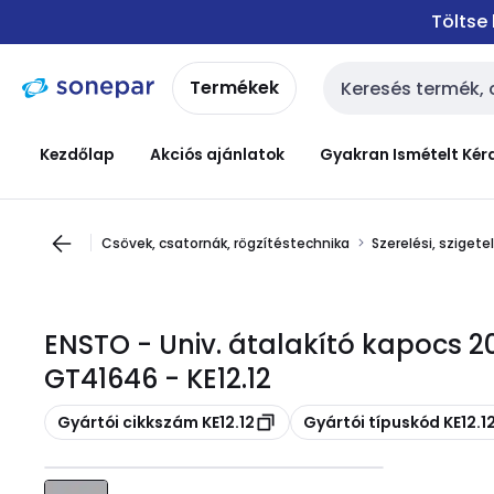
Ugrás a
Ugrás a
Töltse
navigációhoz
tartalomra
Termékek
Keresési bemenet
Kezdőlap
Akciós ajánlatok
Gyakran Ismételt Kér
Csövek, csatornák, rögzítéstechnika
Szerelési, sziget
ENSTO - Univ. átalakító kapocs
GT41646 - KE12.12
Másolás
Másolás
Gyártói cikkszám KE12.12
Gyártói típuskód KE12.1