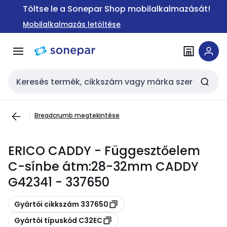
Ugrás a
Ugrás a
Töltse le a Sonepar Shop mobilalkalmazását!
navigációhoz
tartalomra
Mobilalkalmazás letöltése
Keresési bemenet
Breadcrumb megtekintése
ERICO CADDY - Függesztőelem
C-sínbe átm:28-32mm CADDY
G42341 - 337650
Másolás
Gyártói cikkszám 337650
Másolás
Gyártói típuskód C32EC