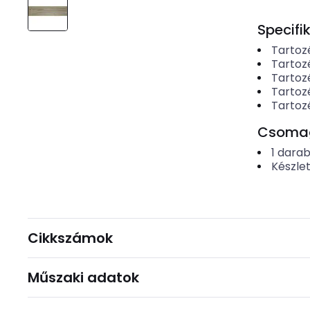
Specifi
Tartozé
Tartozé
Tartoz
Tartozé
Tartoz
Csomago
1
dara
Készle
Cikkszámok
Műszaki adatok