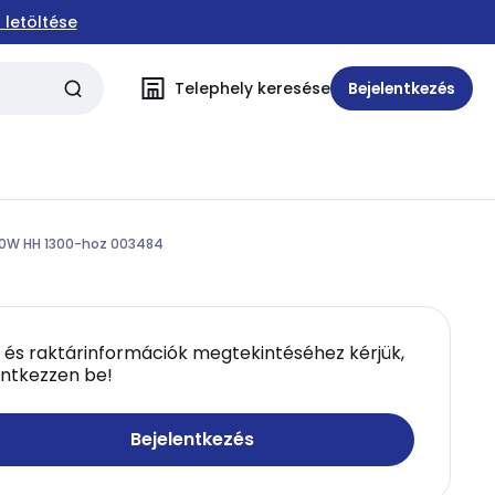
 letöltése
Telephely keresése
Bejelentkezés
000W HH 1300-hoz 003484
 és raktárinformációk megtekintéséhez kérjük,
entkezzen be!
Bejelentkezés