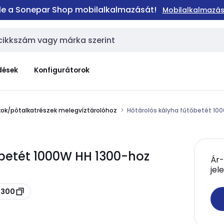
 le a Sonepar Shop mobilalkalmazását!
Mobilalkalmazás
dések
Konfigurátorok
ok/pótalkatrészek melegvíztárolóhoz
Hőtárolós kályha fűtőbetét 1
tőbetét 1000W HH 1300-hoz
Ár-
jel
1300