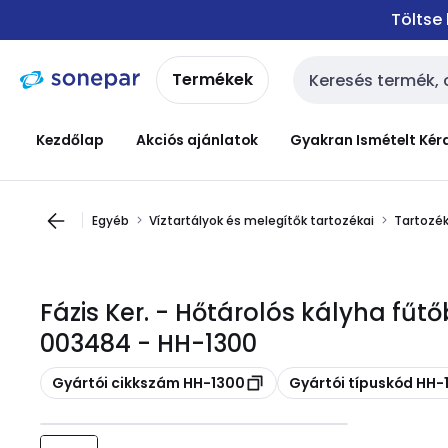
Ugrás a
Ugrás a
Töltse
navigációhoz
tartalomra
Termékek
Keresési bemenet
Kezdőlap
Akciós ajánlatok
Gyakran Ismételt Kér
Egyéb
Víztartályok és melegítők tartozékai
Tartozék
Fázis Ker. - Hőtárolós kályha fű
003484 - HH-1300
Másolás
Másolás
Gyártói cikkszám HH-1300
Gyártói típuskód HH-