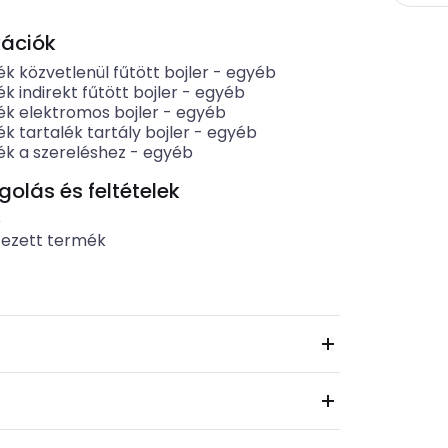
kációk
k közvetlenül fűtött bojler
-
egyéb
k indirekt fűtött bojler
-
egyéb
ék elektromos bojler
-
egyéb
k tartalék tartály bojler
-
egyéb
ék a szereléshez
-
egyéb
lás és feltételek
b
tezett termék