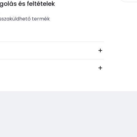
lás és feltételek
b
sszaküldhető termék