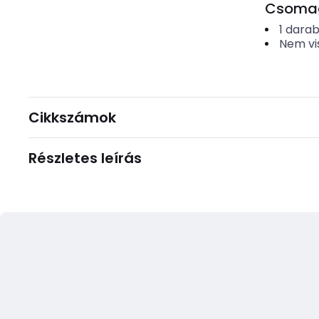
Csomago
1
dara
Nem vi
Cikkszámok
Részletes leírás