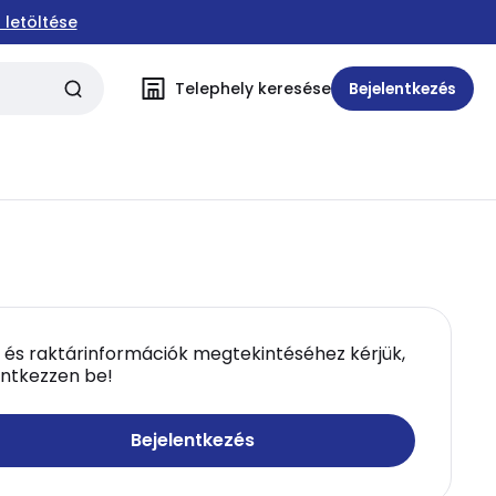
 letöltése
Telephely keresése
Bejelentkezés
 és raktárinformációk megtekintéséhez kérjük,
entkezzen be!
Bejelentkezés