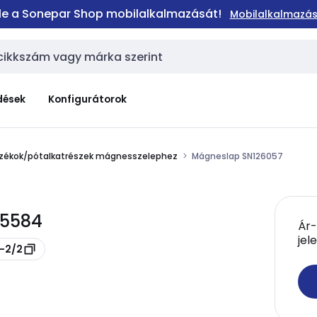
 le a Sonepar Shop mobilalkalmazását!
Mobilalkalmazás
dések
Konfigurátorok
zékok/pótalkatrészek mágnesszelephez
Mágneslap SN126057
35584
Ár-
jel
H-2/2