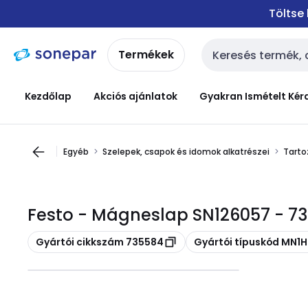
Ugrás a
Ugrás a
Töltse
navigációhoz
tartalomra
Termékek
Keresési bemenet
Kezdőlap
Akciós ajánlatok
Gyakran Ismételt Kér
Egyéb
Szelepek, csapok és idomok alkatrészei
Tarto
Festo - Mágneslap SN126057 - 7
Másolás
Másolás
Gyártói cikkszám 735584
Gyártói típuskód MN1