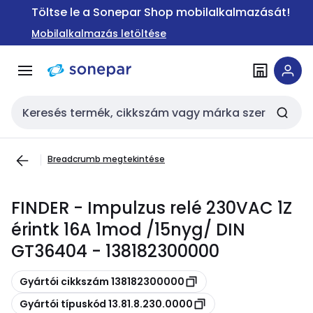
Ugrás a
Ugrás a
Töltse le a Sonepar Shop mobilalkalmazását!
navigációhoz
tartalomra
Mobilalkalmazás letöltése
Keresési bemenet
Breadcrumb megtekintése
FINDER - Impulzus relé 230VAC 1Z
érintk 16A 1mod /15nyg/ DIN
GT36404 - 138182300000
Másolás
Gyártói cikkszám 138182300000
Másolás
Gyártói típuskód 13.81.8.230.0000