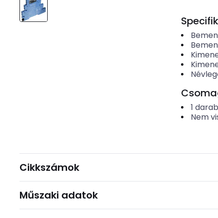
Specifi
Bemene
Bemenet
Kimene
Kimenet
Névleg
Csomago
1
dara
Nem vi
Cikkszámok
Műszaki adatok