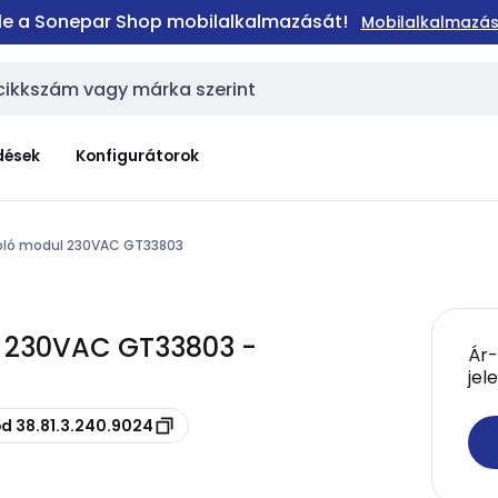
 le a Sonepar Shop mobilalkalmazását!
Mobilalkalmazás
dések
Konfigurátorok
oló modul 230VAC GT33803
l 230VAC GT33803 -
Ár-
jel
ód 38.81.3.240.9024