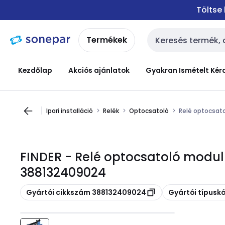
Ugrás a
Ugrás a
Töltse
navigációhoz
tartalomra
Termékek
Keresési bemenet
Kezdőlap
Akciós ajánlatok
Gyakran Ismételt Kér
Ipari installáció
Relék
Optocsatoló
Relé optocsat
FINDER - Relé optocsatoló modu
388132409024
Másolás
Másolás
Gyártói cikkszám 388132409024
Gyártói típusk