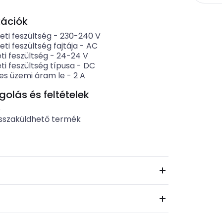
kációk
ti feszültség
-
230-240
V
i feszültség fajtája
-
AC
ti feszültség
-
24-24
V
i feszültség típusa
-
DC
es üzemi áram le
-
2
A
lás és feltételek
b
sszaküldhető termék