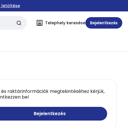
 letöltése
Telephely keresése
Bejelentkezés
 és raktárinformációk megtekintéséhez kérjük,
entkezzen be!
Bejelentkezés