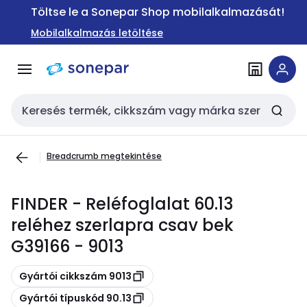
Ugrás a
Ugrás a
Töltse le a Sonepar Shop mobilalkalmazását!
navigációhoz
tartalomra
Mobilalkalmazás letöltése
Keresési bemenet
Breadcrumb megtekintése
FINDER - Reléfoglalat 60.13
reléhez szerlapra csav bek
G39166 - 9013
Másolás
Gyártói cikkszám 9013
Másolás
Gyártói típuskód 90.13