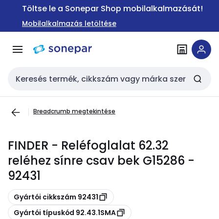
Ugrás a
Ugrás a
Töltse le a Sonepar Shop mobilalkalmazását!
navigációhoz
tartalomra
Mobilalkalmazás letöltése
Keresési bemenet
Breadcrumb megtekintése
FINDER - Reléfoglalat 62.32
reléhez sínre csav bek G15286 -
92431
Másolás
Gyártói cikkszám 92431
Másolás
Gyártói típuskód 92.43.1SMA