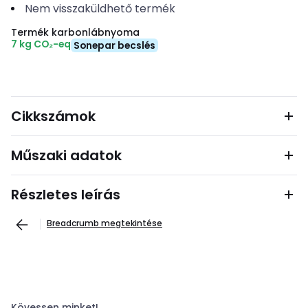
Nem visszaküldhető termék
Termék karbonlábnyoma
7 kg CO₂-eq
Sonepar becslés
Cikkszámok
Műszaki adatok
Részletes leírás
Breadcrumb megtekintése
Kövessen minket!