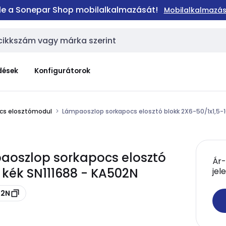
 le a Sonepar Shop mobilalkalmazását!
Mobilalkalmazás
dések
Konfigurátorok
cs elosztómodul
Lámpaoszlop sorkapocs elosztó blokk 2X6-50/1x1,5-
aoszlop sorkapocs elosztó
Ár-
kék SN111688 - KA502N
jel
02N