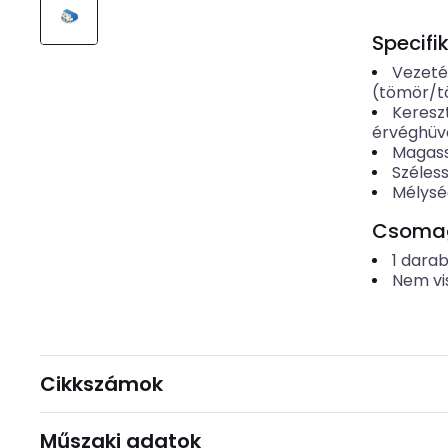
Specifi
Vezeté
(tömör/t
Keresz
érvéghüve
Magas
Széles
Mélysé
Csomago
1
dara
Nem vi
Cikkszámok
Műszaki adatok