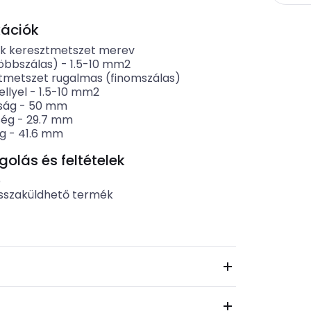
kációk
k keresztmetszet merev
öbbszálas)
-
1.5-10
mm2
tmetszet rugalmas (finomszálas)
llyel
-
1.5-10
mm2
ság
-
50
mm
ség
-
29.7
mm
g
-
41.6
mm
lás és feltételek
b
sszaküldhető termék