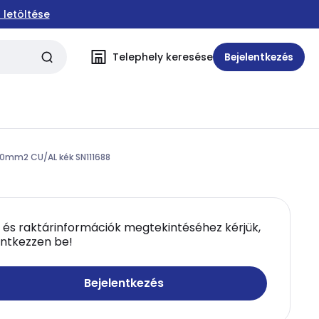
 letöltése
Telephely keresése
Bejelentkezés
10mm2 CU/AL kék SN111688
 és raktárinformációk megtekintéséhez kérjük,
entkezzen be!
Bejelentkezés