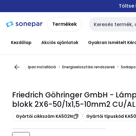
Ugrás a
Ugrás a
Töltse
navigációhoz
tartalomra
Termékek
Keresési bemenet
Kezdőlap
Akciós ajánlatok
Gyakran Ismételt Kér
Ipari installáció
Energiaelosztási rendszerek
Sorkapo
Friedrich Göhringer GmbH - Lámp
blokk 2X6-50/1x1,5-10mm2 CU/AL 
Másolás
Másolás
Gyártói cikkszám KA502N
Gyártói típuskód KA5