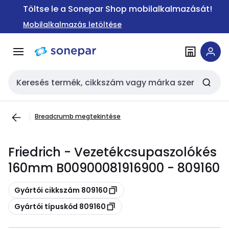
Ugrás a
Ugrás a
Töltse le a Sonepar Shop mobilalkalmazását!
navigációhoz
tartalomra
Mobilalkalmazás letöltése
Keresési bemenet
Breadcrumb megtekintése
Friedrich - Vezetékcsupaszolókés
160mm B00900081916900 - 809160
Másolás
Gyártói cikkszám 809160
Másolás
Gyártói típuskód 809160