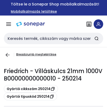
Ugrás a
Ugrás a
Töltse le a Sonepar Shop mobilalkalmazását!
navigációhoz
tartalomra
Mobilalkalmazás letöltése
Keresési bemenet
Breadcrumb megtekintése
Friedrich - Villáskulcs 21mm 1000V
B00000000000010 - 250214
Másolás
Gyártói cikkszám 250214
Másolás
Gyártói típuskód 250214