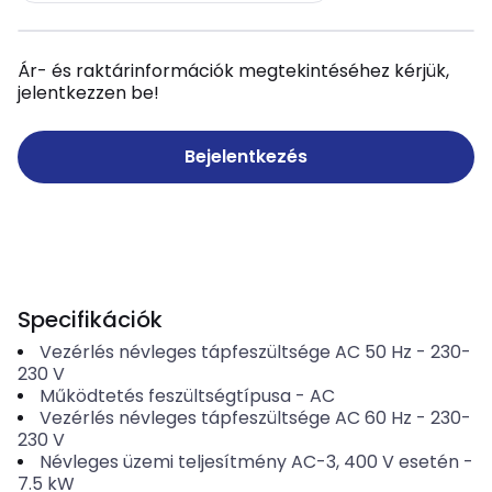
Ár- és raktárinformációk megtekintéséhez kérjük,
jelentkezzen be!
Bejelentkezés
Specifikációk
Vezérlés névleges tápfeszültsége AC 50 Hz
-
230-
230
V
Működtetés feszültségtípusa
-
AC
Vezérlés névleges tápfeszültsége AC 60 Hz
-
230-
230
V
Névleges üzemi teljesítmény AC-3, 400 V esetén
-
7.5
kW