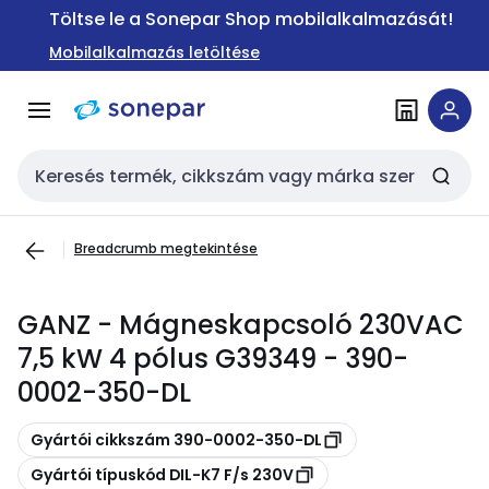
Ugrás a
Ugrás a
Töltse le a Sonepar Shop mobilalkalmazását!
navigációhoz
tartalomra
Mobilalkalmazás letöltése
Keresési bemenet
Breadcrumb megtekintése
GANZ - Mágneskapcsoló 230VAC
7,5 kW 4 pólus G39349 - 390-
0002-350-DL
Másolás
Gyártói cikkszám 390-0002-350-DL
Másolás
Gyártói típuskód DIL-K7 F/s 230V