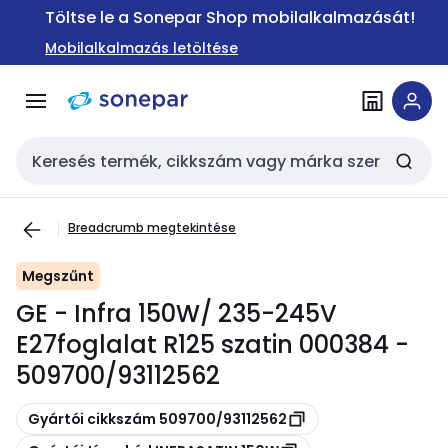
Ugrás a
Ugrás a
Töltse le a Sonepar Shop mobilalkalmazását!
navigációhoz
tartalomra
Mobilalkalmazás letöltése
Keresési bemenet
Breadcrumb megtekintése
Megszűnt
GE - Infra 150W/ 235-245V
E27foglalat R125 szatin 000384 -
509700/93112562
Másolás
Gyártói cikkszám 509700/93112562
Másolás