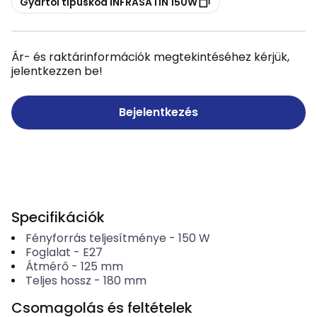
Gyártói típuskód INFRASATIN 150W
Ár- és raktárinformációk megtekintéséhez kérjük,
jelentkezzen be!
Bejelentkezés
Specifikációk
Fényforrás teljesítménye
-
150
W
Foglalat
-
E27
Átmérő
-
125
mm
Teljes hossz
-
180
mm
Csomagolás és feltételek