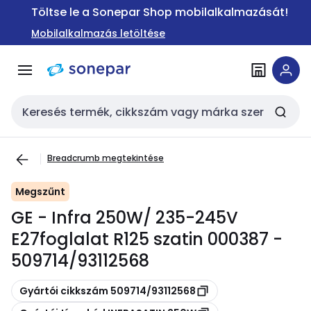
Ugrás a
Ugrás a
Töltse le a Sonepar Shop mobilalkalmazását!
navigációhoz
tartalomra
Mobilalkalmazás letöltése
Keresési bemenet
Breadcrumb megtekintése
Megszűnt
GE - Infra 250W/ 235-245V
E27foglalat R125 szatin 000387 -
509714/93112568
Másolás
Gyártói cikkszám 509714/93112568
Másolás