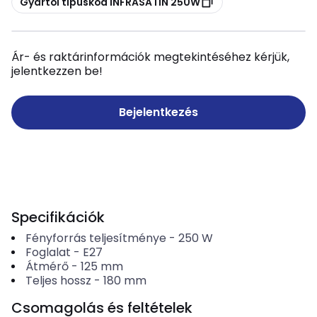
Gyártói típuskód INFRASATIN 250W
Ár- és raktárinformációk megtekintéséhez kérjük,
jelentkezzen be!
Bejelentkezés
Specifikációk
Fényforrás teljesítménye
-
250
W
Foglalat
-
E27
Átmérő
-
125
mm
Teljes hossz
-
180
mm
Csomagolás és feltételek