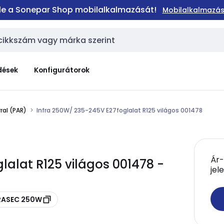
 le a Sonepar Shop mobilalkalmazását!
Mobilalkalmazás
dések
Konfigurátorok
ral (PAR)
Infra 250W/ 235-245V E27foglalat R125 világos 001478
Ár-
lalat R125 világos 001478 -
jel
FRASEC 250W