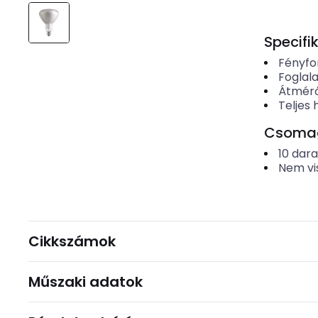
Specifi
Fényfo
Foglala
Átmér
Teljes 
Csomago
10
dar
Nem vi
Cikkszámok
Műszaki adatok