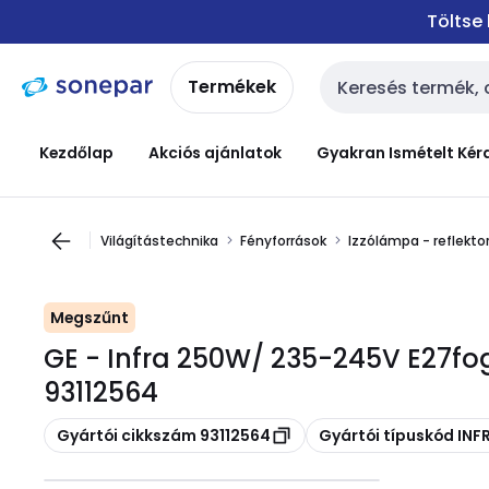
Ugrás a
Ugrás a
Töltse
navigációhoz
tartalomra
Termékek
Keresési bemenet
Kezdőlap
Akciós ajánlatok
Gyakran Ismételt Kér
Világítástechnika
Fényforrások
Izzólámpa - reflektor
Megszűnt
GE - Infra 250W/ 235-245V E27fog
93112564
Másolás
Másolás
Gyártói cikkszám 93112564
Gyártói típuskód IN