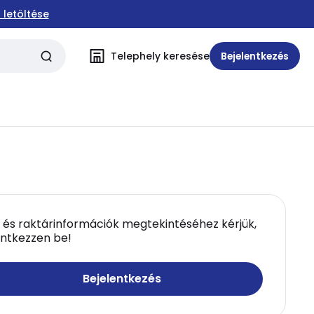
 letöltése
Telephely keresése
Bejelentkezés
 és raktárinformációk megtekintéséhez kérjük,
entkezzen be!
Bejelentkezés