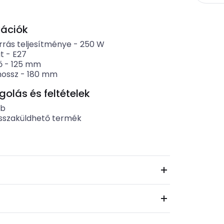
kációk
rrás teljesítménye
-
250
W
t
-
E27
ő
-
125
mm
hossz
-
180
mm
lás és feltételek
ab
sszaküldhető termék