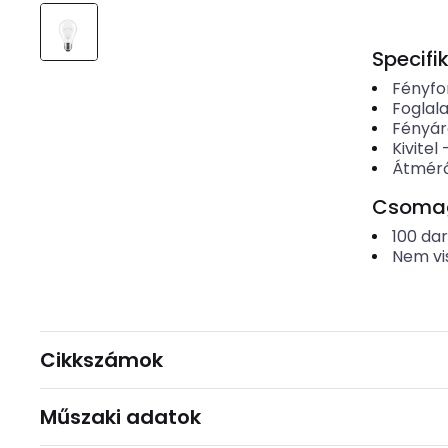
Specifi
Fényfo
Foglala
Fényá
Kivitel
Átmér
Csomago
100
da
Nem vi
Cikkszámok
Műszaki adatok