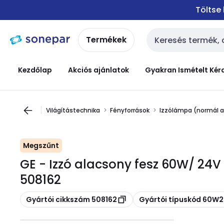
Ugrás a
Ugrás a
Töltse
navigációhoz
tartalomra
Termékek
Keresési bemenet
Kezdőlap
Akciós ajánlatok
Gyakran Ismételt Kér
Világítástechnika
Fényforrások
Izzólámpa (normál a
Megszűnt
GE - Izzó alacsony fesz 60W/ 24V 
508162
Másolás
Másolás
Gyártói cikkszám 508162
Gyártói típuskód 60W