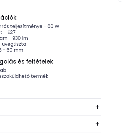
kációk
rrás teljesítménye
-
60
W
t
-
E27
ram
-
930
lm
-
üvegtiszta
ő
-
60
mm
lás és feltételek
rab
sszaküldhető termék