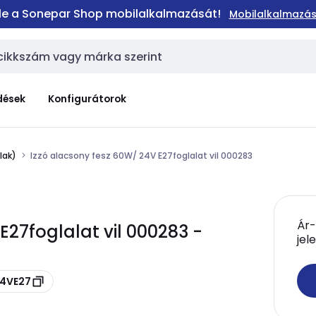
 le a Sonepar Shop mobilalkalmazását!
Mobilalkalmazás
dések
Konfigurátorok
lak)
Izzó alacsony fesz 60W/ 24V E27foglalat vil 000283
Ár-
E27foglalat vil 000283 -
jel
24VE27