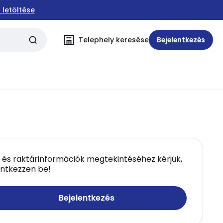
 letöltése
Telephely keresése
Bejelentkezés
 és raktárinformációk megtekintéséhez kérjük,
entkezzen be!
Bejelentkezés