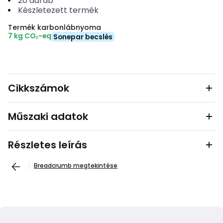
20
darab
Készletezett termék
Termék karbonlábnyoma
7 kg CO₂-eq
Sonepar becslés
Cikkszámok
Műszaki adatok
Részletes leírás
Breadcrumb megtekintése