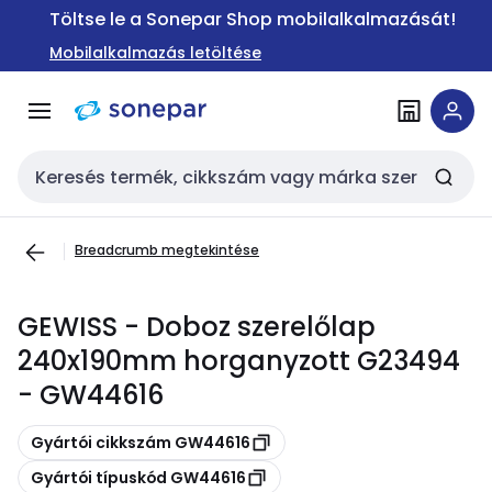
Ugrás a
Ugrás a
Töltse le a Sonepar Shop mobilalkalmazását!
navigációhoz
tartalomra
Mobilalkalmazás letöltése
Keresési bemenet
Breadcrumb megtekintése
GEWISS - Doboz szerelőlap
240x190mm horganyzott G23494
- GW44616
Másolás
Gyártói cikkszám GW44616
Másolás
Gyártói típuskód GW44616