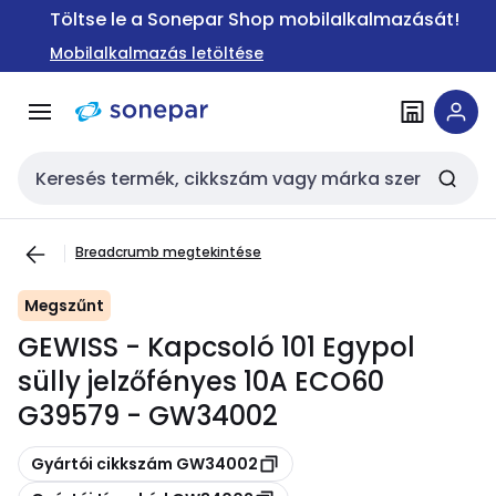
Ugrás a
Ugrás a
Töltse le a Sonepar Shop mobilalkalmazását!
navigációhoz
tartalomra
Mobilalkalmazás letöltése
Keresési bemenet
Breadcrumb megtekintése
Megszűnt
GEWISS - Kapcsoló 101 Egypol
sülly jelzőfényes 10A ECO60
G39579 - GW34002
Másolás
Gyártói cikkszám GW34002
Másolás