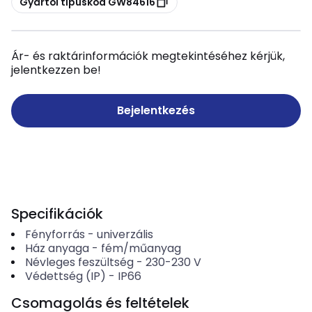
Gyártói típuskód GW84616
Ár- és raktárinformációk megtekintéséhez kérjük,
jelentkezzen be!
Bejelentkezés
Specifikációk
Fényforrás
-
univerzális
Ház anyaga
-
fém/műanyag
Névleges feszültség
-
230-230
V
Védettség (IP)
-
IP66
Csomagolás és feltételek