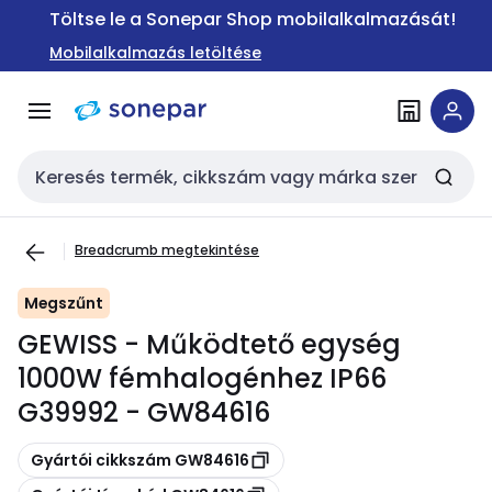
Ugrás a
Ugrás a
Töltse le a Sonepar Shop mobilalkalmazását!
navigációhoz
tartalomra
Mobilalkalmazás letöltése
Keresési bemenet
Breadcrumb megtekintése
Megszűnt
GEWISS - Működtető egység
1000W fémhalogénhez IP66
G39992 - GW84616
Másolás
Gyártói cikkszám GW84616
Másolás