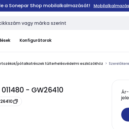
 le a Sonepar Shop mobilalkalmazását!
Mobilalkalmazás
dések
Konfigurátorok
rtozékok/pótalkatrészek túlterhelésvédelmi eszközökhöz
Szerelőker
d 011480 - GW26410
Ár-
jel
W26410