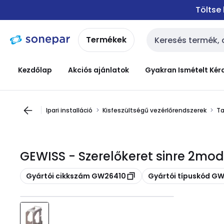
Ugrás a
Ugrás a
Töltse
navigációhoz
tartalomra
Termékek
Keresési bemenet
Kezdőlap
Akciós ajánlatok
Gyakran Ismételt Kér
Ipari installáció
Kisfeszültségű vezérlőrendszerek
Ta
GEWISS - Szerelőkeret sinre 2mo
Másolás
Másolás
Gyártói cikkszám GW26410
Gyártói típuskód G