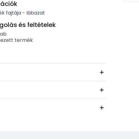
kációk
k fajtája
-
lábazat
lás és feltételek
rab
tezett termék