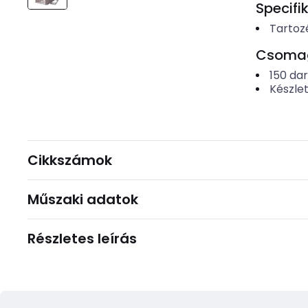
Specifi
Tartozé
Csomago
150
da
Készle
Cikkszámok
Műszaki adatok
Részletes leírás