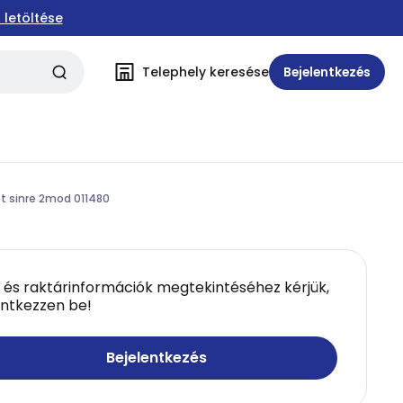
 letöltése
Telephely keresése
Bejelentkezés
et sinre 2mod 011480
 és raktárinformációk megtekintéséhez kérjük,
entkezzen be!
Bejelentkezés