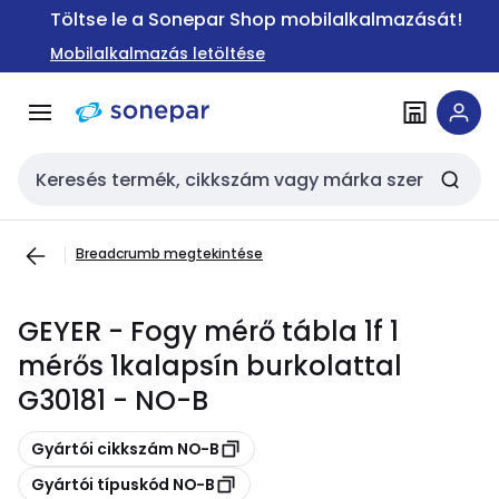
Ugrás a
Ugrás a
Töltse le a Sonepar Shop mobilalkalmazását!
navigációhoz
tartalomra
Mobilalkalmazás letöltése
Keresési bemenet
Breadcrumb megtekintése
GEYER - Fogy mérő tábla 1f 1
mérős 1kalapsín burkolattal
G30181 - NO-B
Másolás
Gyártói cikkszám NO-B
Másolás
Gyártói típuskód NO-B