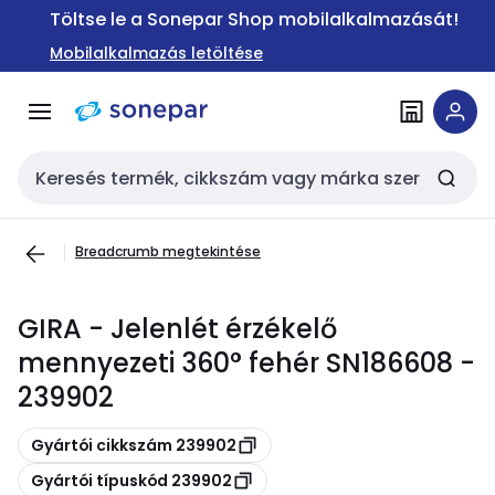
Ugrás a
Ugrás a
Töltse le a Sonepar Shop mobilalkalmazását!
navigációhoz
tartalomra
Mobilalkalmazás letöltése
Keresési bemenet
Breadcrumb megtekintése
GIRA - Jelenlét érzékelő
mennyezeti 360° fehér SN186608 -
239902
Másolás
Gyártói cikkszám 239902
Másolás
Gyártói típuskód 239902