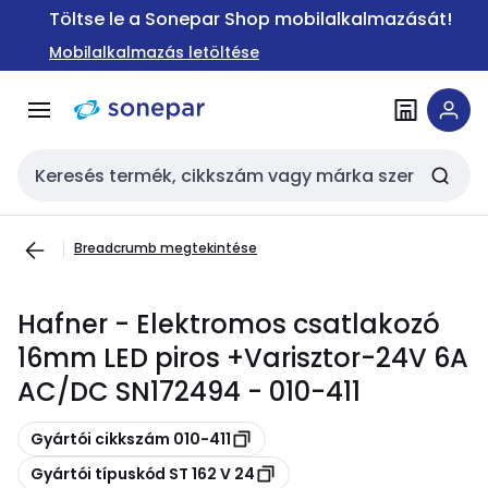
Ugrás a
Ugrás a
Töltse le a Sonepar Shop mobilalkalmazását!
navigációhoz
tartalomra
Mobilalkalmazás letöltése
Keresési bemenet
Breadcrumb megtekintése
Hafner - Elektromos csatlakozó
16mm LED piros +Varisztor-24V 6A
AC/DC SN172494 - 010-411
Másolás
Gyártói cikkszám 010-411
Másolás
Gyártói típuskód ST 162 V 24