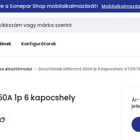
 le a Sonepar Shop mobilalkalmazását!
Mobilalkalmazás
dések
Konfigurátorok
cs elosztómodul
Elosztóblokk 1x95mm2 250A 1p 6 kapocshely GT2197
50A 1p 6 kapocshely
Ár-
jel