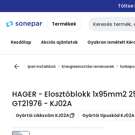
Ugrás a
Ugrás a
Töltse
navigációhoz
tartalomra
Termékek
Keresési bemenet
Kezdőlap
Akciós ajánlatok
Gyakran Ismételt Kér
Ipari installáció
Energiaelosztási rendszerek
Sorkapo
HAGER - Elosztóblokk 1x95mm2 2
GT21976 - KJ02A
Másolás
Másolás
Gyártói cikkszám KJ02A
Gyártói típuskód KJ02A