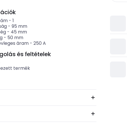
kációk
zám
-
1
ság
-
95
mm
ség
-
45
mm
g
-
50
mm
évleges áram
-
250
A
lás és feltételek
b
tezett termék