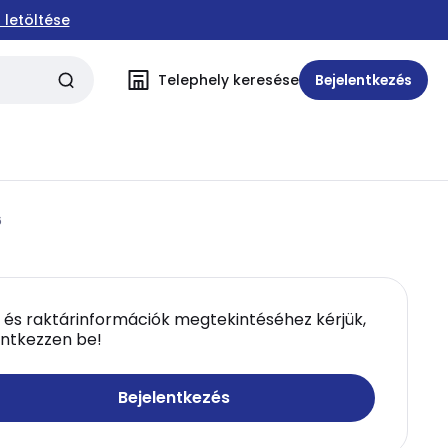
 letöltése
Telephely keresése
Bejelentkezés
6
 és raktárinformációk megtekintéséhez kérjük,
entkezzen be!
Bejelentkezés