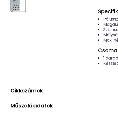
Specifi
Póluss
Magas
Széles
Mélysé
Max. n
Csomago
1
dara
Készle
Cikkszámok
Műszaki adatok