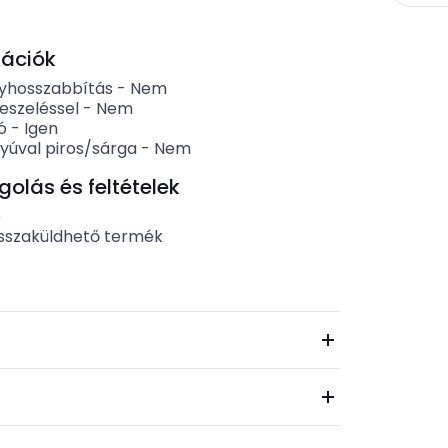
kációk
yhosszabbítás
-
Nem
eszeléssel
-
Nem
ó
-
Igen
yúval piros/sárga
-
Nem
lás és feltételek
b
sszaküldhető termék