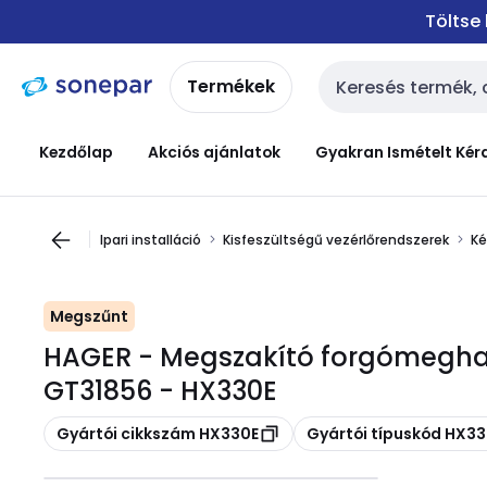
Ugrás a
Ugrás a
Töltse
navigációhoz
tartalomra
Termékek
Keresési bemenet
Kezdőlap
Akciós ajánlatok
Gyakran Ismételt Kér
Ipari installáció
Kisfeszültségű vezérlőrendszerek
Ké
Megszűnt
HAGER - Megszakító forgómeghaj
GT31856 - HX330E
Másolás
Másolás
Gyártói cikkszám HX330E
Gyártói típuskód HX3