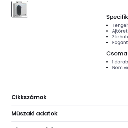
Specifi
Tengel
Ajtóret
Zárhat
Fogant
Csomago
1
dara
Nem vi
Cikkszámok
Műszaki adatok