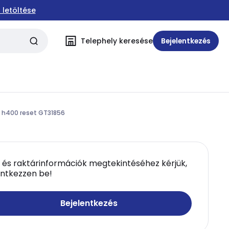
 letöltése
Telephely keresése
Bejelentkezés
 h400 reset GT31856
 és raktárinformációk megtekintéséhez kérjük,
entkezzen be!
Bejelentkezés