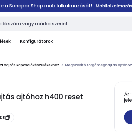
 le a Sonepar Shop mobilalkalmazását!
Mobilalkalmazás
dések
Konfigurátorok
zi hajtás kapcsolókészülékekhez
Megszakító forgómeghajtás ajtóhoz
Ár-
tás ajtóhoz h400 reset
jel
30E