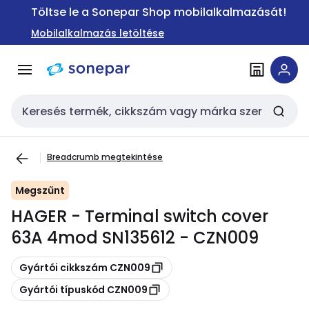
Ugrás a
Ugrás a
Töltse le a Sonepar Shop mobilalkalmazását!
navigációhoz
tartalomra
Mobilalkalmazás letöltése
Keresési bemenet
Breadcrumb megtekintése
Megszűnt
HAGER - Terminal switch cover
63A 4mod SN135612 - CZN009
Másolás
Gyártói cikkszám CZN009
Másolás
Gyártói típuskód CZN009