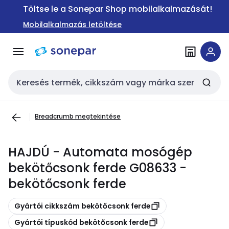
Ugrás a
Ugrás a
Töltse le a Sonepar Shop mobilalkalmazását!
navigációhoz
tartalomra
Mobilalkalmazás letöltése
Keresési bemenet
Breadcrumb megtekintése
HAJDÚ - Automata mosógép
bekötőcsonk ferde G08633 -
bekötőcsonk ferde
Másolás
Gyártói cikkszám bekötőcsonk ferde
Másolás
Gyártói típuskód bekötőcsonk ferde