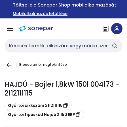
Ugrás a
Ugrás a
Töltse le a Sonepar Shop mobilalkalmazását!
navigációhoz
tartalomra
Mobilalkalmazás letöltése
Keresési bemenet
Breadcrumb megtekintése
HAJDÚ - Bojler 1,8kW 150l 004173 -
2112111115
Másolás
Gyártói cikkszám 2112111115
Másolás
Gyártói típuskód Hajdú Z 150 ERP