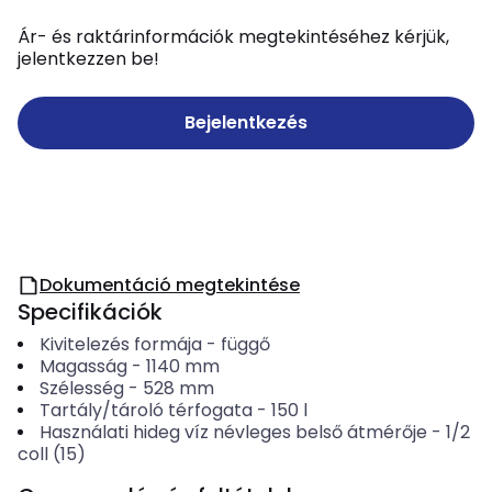
Ár- és raktárinformációk megtekintéséhez kérjük,
jelentkezzen be!
Bejelentkezés
Dokumentáció megtekintése
Specifikációk
Kivitelezés formája
-
függő
Magasság
-
1140
mm
Szélesség
-
528
mm
Tartály/tároló térfogata
-
150
l
Használati hideg víz névleges belső átmérője
-
1/2
coll (15)