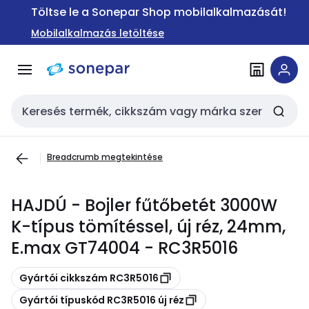
Ugrás a
Ugrás a
Töltse le a Sonepar Shop mobilalkalmazását!
navigációhoz
tartalomra
Mobilalkalmazás letöltése
Keresési bemenet
Breadcrumb megtekintése
HAJDÚ - Bojler fűtőbetét 3000W
K-típus tömítéssel, új réz, 24mm,
E.max GT74004 - RC3R5016
Másolás
Gyártói cikkszám RC3R5016
Másolás
Gyártói típuskód RC3R5016 új réz