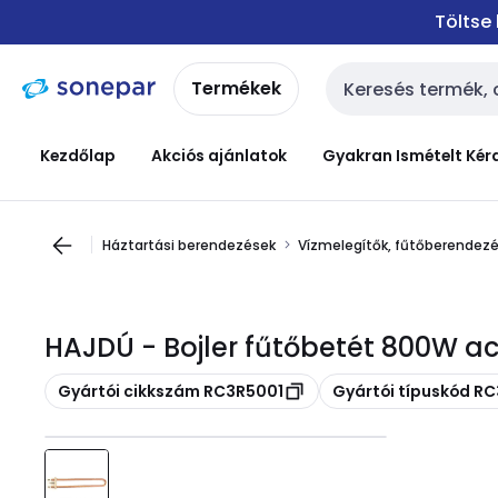
Ugrás a
Ugrás a
Töltse
navigációhoz
tartalomra
Termékek
Keresési bemenet
Kezdőlap
Akciós ajánlatok
Gyakran Ismételt Kér
Háztartási berendezések
Vízmelegítők, fűtőberendezé
HAJDÚ - Bojler fűtőbetét 800W a
Másolás
Másolás
Gyártói cikkszám RC3R5001
Gyártói típuskód R