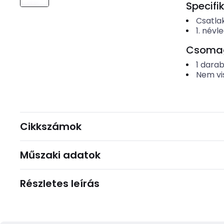
Specifi
Csatla
1. névl
Csomago
1
dara
Nem vi
Cikkszámok
Műszaki adatok
Részletes leírás