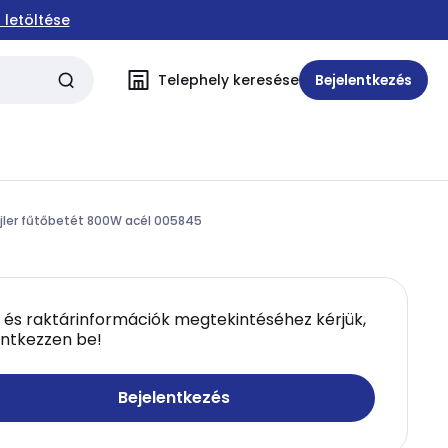
 letöltése
Telephely keresése
Bejelentkezés
jler fűtőbetét 800W acél 005845
 és raktárinformációk megtekintéséhez kérjük,
entkezzen be!
Bejelentkezés