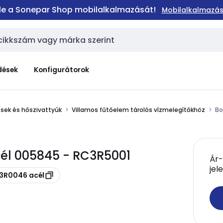
 le a Sonepar Shop mobilalkalmazását!
Mobilalkalmazás
dések
Konfigurátorok
sek és hőszivattyúk
Villamos fűtőelem tárolós vízmelegítőkhöz
Bo
cél 005845 - RC3R5001
Ár-
jel
C3R0046 acél