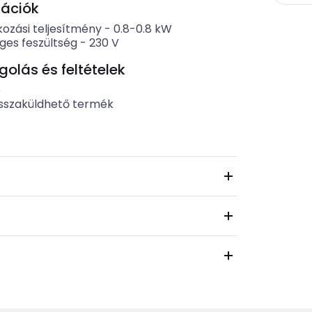
kációk
kozási teljesítmény
-
0.8-0.8
kW
eges feszültség
-
230
V
lás és feltételek
b
sszaküldhető termék