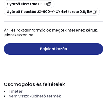
Másolás
Gyártói cikkszám 11599
Másolás
Gyártói típuskód JZ-600-Y-CY 4x6 fekete 0.6/1kV
Ár- és raktárinformációk megtekintéséhez kérjük,
jelentkezzen be!
Bejelentkezés
Csomagolás és feltételek
1
méter
Nem visszaküldhető termék