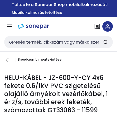
Ugrás a
Ugrás a
Töltse le a Sonepar Shop mobilalkalmazását!
navigációhoz
tartalomra
Mobilalkalmazás letöltése
Keresési bemenet
Breadcrumb megtekintése
HELU-KÁBEL - JZ-600-Y-CY 4x6
fekete 0.6/1kV PVC szigetelésű
olajálló árnyékolt vezérlőkábel, 1
ér z/s, további erek feketék,
számozottak GT33063 - 11599