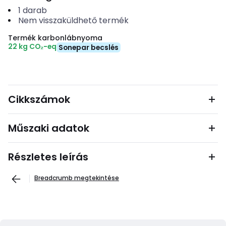
1
darab
Nem visszaküldhető termék
Termék karbonlábnyoma
22 kg CO₂-eq
Sonepar becslés
Cikkszámok
Műszaki adatok
Részletes leírás
Breadcrumb megtekintése