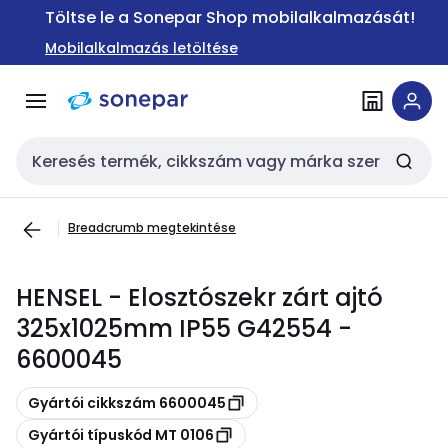
Ugrás a
Ugrás a
Töltse le a Sonepar Shop mobilalkalmazását!
navigációhoz
tartalomra
Mobilalkalmazás letöltése
Keresési bemenet
Breadcrumb megtekintése
HENSEL - Elosztószekr zárt ajtó
325x1025mm IP55 G42554 -
6600045
Másolás
Gyártói cikkszám 6600045
Másolás
Gyártói típuskód MT 0106