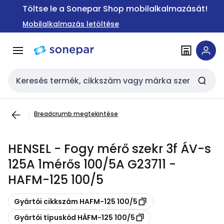
Ugrás a
Ugrás a
Töltse le a Sonepar Shop mobilalkalmazását!
navigációhoz
tartalomra
Mobilalkalmazás letöltése
Keresési bemenet
Breadcrumb megtekintése
HENSEL - Fogy mérő szekr 3f ÁV-s
125A 1mérős 100/5A G23711 -
HAFM-125 100/5
Másolás
Gyártói cikkszám HAFM-125 100/5
Másolás
Gyártói típuskód HÁFM-125 100/5