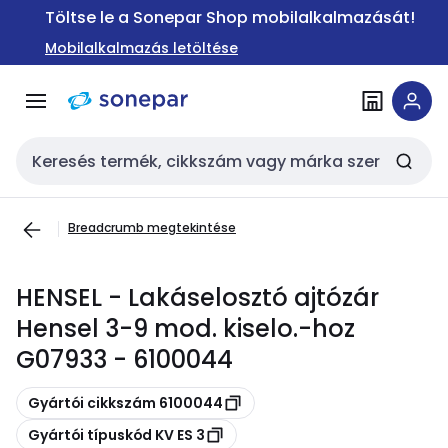
Ugrás a
Ugrás a
Töltse le a Sonepar Shop mobilalkalmazását!
navigációhoz
tartalomra
Mobilalkalmazás letöltése
Keresési bemenet
Breadcrumb megtekintése
HENSEL - Lakáselosztó ajtózár
Hensel 3-9 mod. kiselo.-hoz
G07933 - 6100044
Másolás
Gyártói cikkszám 6100044
Másolás
Gyártói típuskód KV ES 3