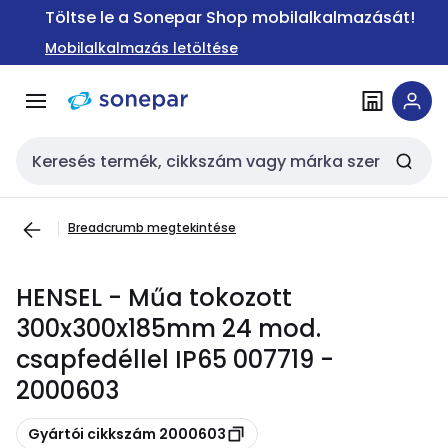
Ugrás a
Ugrás a
Töltse le a Sonepar Shop mobilalkalmazását!
navigációhoz
tartalomra
Mobilalkalmazás letöltése
Keresési bemenet
Breadcrumb megtekintése
HENSEL - Műa tokozott
300x300x185mm 24 mod.
csapfedéllel IP65 007719 -
2000603
Másolás
Gyártói cikkszám 2000603