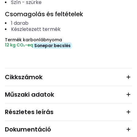
Szín
-
szürke
Csomagolás és feltételek
1
darab
Készletezett termék
Termék karbonlábnyoma
12 kg CO₂-eq
Sonepar becslés
Cikkszámok
Műszaki adatok
Részletes leírás
Dokumentáció