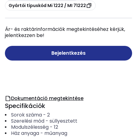
Másolás
Gyártói típuskód Mi 1222 / MI 71222
Ár- és raktárinformációk megtekintéséhez kérjük,
jelentkezzen be!
Bejelentkezés
Dokumentáció megtekintése
Specifikációk
Sorok száma
-
2
Szerelési mód
-
süllyesztett
Modulszélesség
-
12
Ház anyaga
-
műanyag