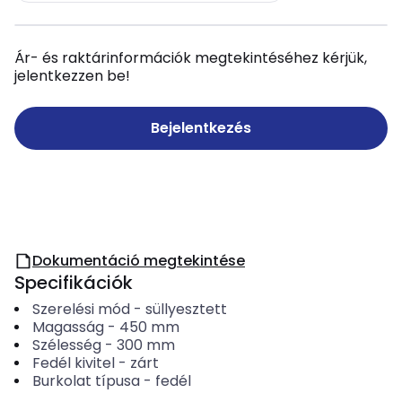
Ár- és raktárinformációk megtekintéséhez kérjük,
jelentkezzen be!
Bejelentkezés
Dokumentáció megtekintése
Specifikációk
Szerelési mód
-
süllyesztett
Magasság
-
450
mm
Szélesség
-
300
mm
Fedél kivitel
-
zárt
Burkolat típusa
-
fedél