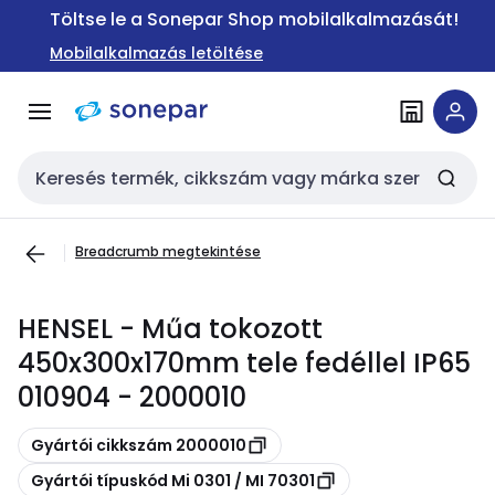
Ugrás a
Ugrás a
Töltse le a Sonepar Shop mobilalkalmazását!
navigációhoz
tartalomra
Mobilalkalmazás letöltése
Keresési bemenet
Breadcrumb megtekintése
HENSEL - Műa tokozott
450x300x170mm tele fedéllel IP65
010904 - 2000010
Másolás
Gyártói cikkszám 2000010
Másolás
Gyártói típuskód Mi 0301 / MI 70301