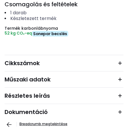
Csomagolás és feltételek
1
darab
Készletezett termék
Termék karbonlábnyoma
52 kg CO₂-eq
Sonepar becslés
Cikkszámok
Műszaki adatok
Részletes leírás
Dokumentáció
Breadcrumb megtekintése