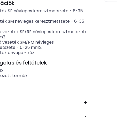
kációk
ték SE névleges keresztmetszete
-
6-35
ték SM névleges keresztmetszete
-
6-35
ó vezeték SE/RE névleges keresztmetszete
m2
ó vezeték SM/RM névleges
etszete
-
6-25
mm2
ték anyaga
-
réz
lás és feltételek
ab
tezett termék