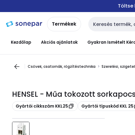
Ugrás a
Ugrás a
Töltse
navigációhoz
tartalomra
Termékek
Keresési bemenet
Kezdőlap
Akciós ajánlatok
Gyakran Ismételt Kér
Csövek, csatornák, rögzítéstechnika
Szerelési, sziget
HENSEL - Műa tokozott sorkapocs 
Másolás
Másolás
Gyártói cikkszám KKL25
Gyártói típuskód KKL 25