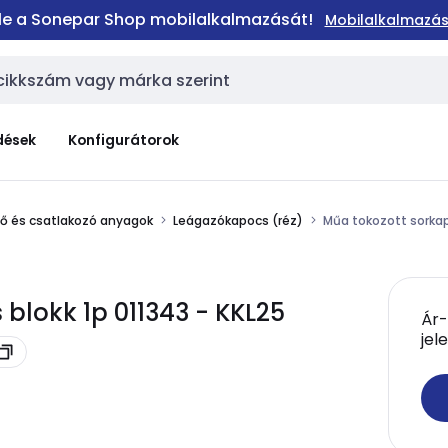
 le a Sonepar Shop mobilalkalmazását!
Mobilalkalmazás
dések
Konfigurátorok
elő és csatlakozó anyagok
Leágazókapocs (réz)
Műa tokozott sorkap
blokk 1p 011343 - KKL25
Ár-
jel