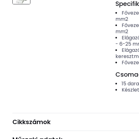
Specifi
Főveze
mm2
Főveze
mm2
Elágaz
-
6-25
m
Elágaz
keresztm
Főveze
Csomago
15
dar
Készle
Cikkszámok