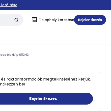
 letöltése
Telephely keresése
Bejelentkezés
ocs blokk 1p 011343
 és raktárinformációk megtekintéséhez kérjük,
entkezzen be!
Bejelentkezés