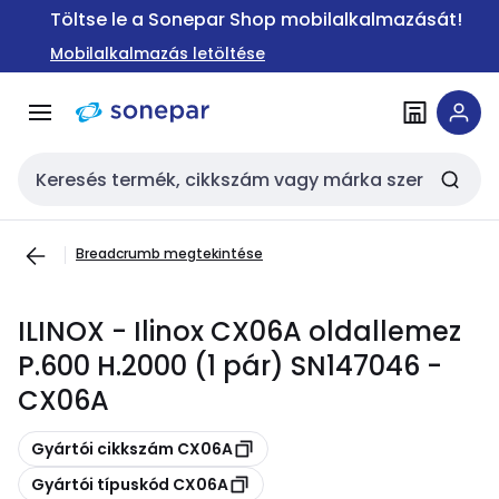
Ugrás a
Ugrás a
Töltse le a Sonepar Shop mobilalkalmazását!
navigációhoz
tartalomra
Mobilalkalmazás letöltése
Keresési bemenet
Breadcrumb megtekintése
ILINOX - Ilinox CX06A oldallemez
P.600 H.2000 (1 pár) SN147046 -
CX06A
Másolás
Gyártói cikkszám CX06A
Másolás
Gyártói típuskód CX06A