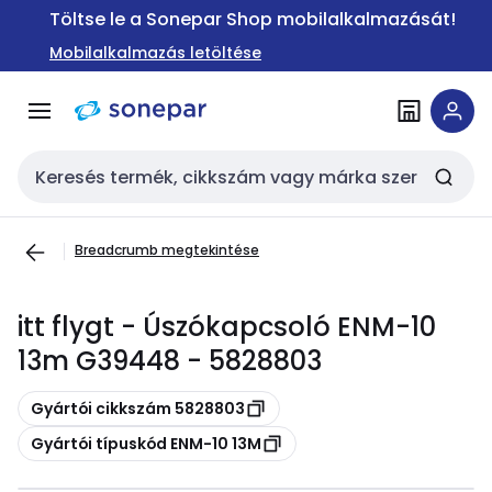
Ugrás a
Ugrás a
Töltse le a Sonepar Shop mobilalkalmazását!
navigációhoz
tartalomra
Mobilalkalmazás letöltése
Keresési bemenet
Breadcrumb megtekintése
itt flygt - Úszókapcsoló ENM-10
13m G39448 - 5828803
Másolás
Gyártói cikkszám 5828803
Másolás
Gyártói típuskód ENM-10 13M