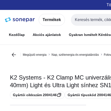
Ugrás a
Ugrás a
Tö
navigációhoz
tartalomra
Termékek
Keresési bemenet
Kezdőlap
Akciós ajánlatok
Gyakran Ismételt Kérdés
Megújuló energia
Nap, szélenergia és energiatárolás
Fotov
K2 Systems - K2 Clamp MC univerzális 
40mm) Light és Ultra Light sínhez SN
Másolás
Másolás
Gyártói cikkszám 2004146
Gyártói típuskód 2004146