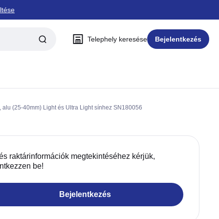
ltése
Telephely keresése
Bejelentkezés
, alu (25-40mm) Light és Ultra Light sínhez SN180056
 és raktárinformációk megtekintéséhez kérjük,
entkezzen be!
Bejelentkezés