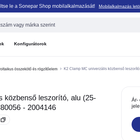
ltse le a Sonepar Shop mobilalkalmazását!
Mobilalkalmazás letö
ek
Konfigurátorok
K2 Clamp MC univerzális közbenső leszorító
oltaikus összekötő és rögzítőelem
közbenső leszorító, alu (25-
Ár-
180056 - 2004146
jel