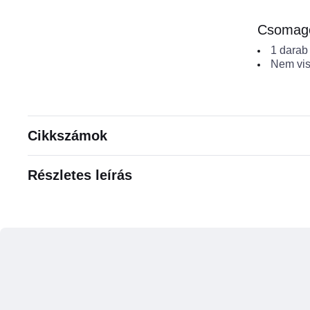
Csomagol
1
darab
Nem vis
Cikkszámok
Részletes leírás