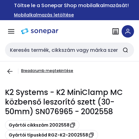
Ugrás a
Ugrás a
Töltse le a Sonepar Shop mobilalkalmazását!
navigációhoz
tartalomra
Mobilalkalmazás letöltése
Keresési bemenet
Breadcrumb megtekintése
K2 Systems - K2 MiniClamp MC
közbenső leszorító szett (30-
50mm) SN076965 - 2002558
Másolás
Gyártói cikkszám 2002558
Másolás
Gyártói típuskód RGZ-K2-2002558