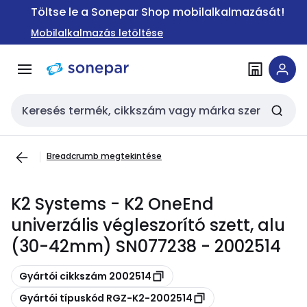
Ugrás a
Ugrás a
Töltse le a Sonepar Shop mobilalkalmazását!
navigációhoz
tartalomra
Mobilalkalmazás letöltése
Keresési bemenet
Breadcrumb megtekintése
K2 Systems - K2 OneEnd
univerzális végleszorító szett, alu
(30-42mm) SN077238 - 2002514
Másolás
Gyártói cikkszám 2002514
Másolás
Gyártói típuskód RGZ-K2-2002514