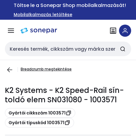
Ugrás a
Ugrás a
Töltse le a Sonepar Shop mobilalkalmazását!
navigációhoz
tartalomra
Mobilalkalmazás letöltése
Keresési bemenet
Breadcrumb megtekintése
K2 Systems - K2 Speed-Rail sín-
toldó elem SN031080 - 1003571
Másolás
Gyártói cikkszám 1003571
Másolás
Gyártói típuskód 1003571