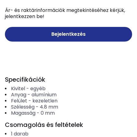
Ár- és raktárinformációk megtekintéséhez kérjük,
jelentkezzen be!
Bejelentkezés
Specifikációk
Kivitel
-
egyéb
Anyag
-
alumínium
Felület
-
kezeletlen
Szélesség
-
4.8
mm
Magasság
-
0
mm
Csomagolás és feltételek
1
darab