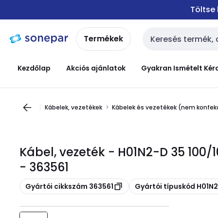
Ugrás a
Ugrás a
Töltse
navigációhoz
tartalomra
Termékek
Keresési bemenet
Kezdőlap
Akciós ajánlatok
Gyakran Ismételt Kér
Kábelek, vezetékek
Kábelek és vezetékek (nem konfekc
Kábel, vezeték - H01N2-D 35 100
- 363561
Másolás
Másolás
Gyártói cikkszám 363561
Gyártói típuskód H01N