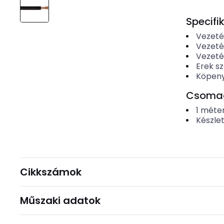
Specifi
Vezeté
Vezet
Vezeté
Erek s
Köpen
Csomago
1
méte
Készle
Cikkszámok
Műszaki adatok