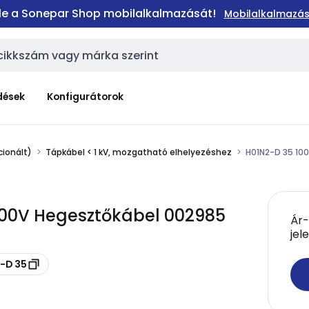
 le a Sonepar Shop mobilalkalmazását!
Mobilalkalmazás
dések
Konfigurátorok
ionált)
Tápkábel < 1 kV, mozgatható elhelyezéshez
H01N2-D 35 10
/100V Hegesztőkábel 002985
Ár-
jel
2-D 35