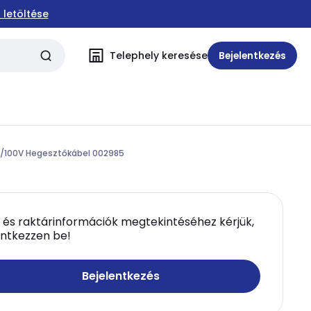
 letöltése
Telephely keresése
Bejelentkezés
0/100V Hegesztőkábel 002985
 és raktárinformációk megtekintéséhez kérjük,
entkezzen be!
Bejelentkezés