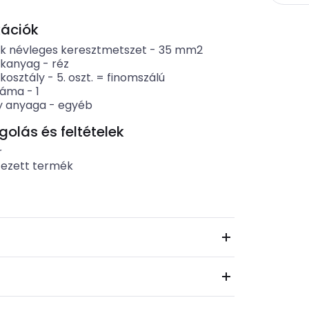
kációk
k névleges keresztmetszet
-
35
mm2
ékanyag
-
réz
kosztály
-
5. oszt. = finomszálú
záma
-
1
y anyaga
-
egyéb
lás és feltételek
r
tezett termék