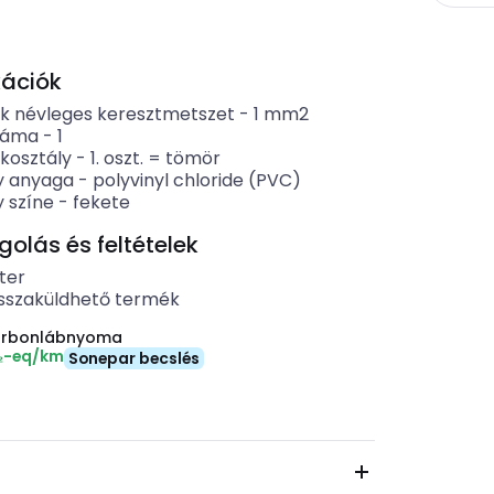
kációk
k névleges keresztmetszet
-
1
mm2
záma
-
1
kosztály
-
1. oszt. = tömör
y anyaga
-
polyvinyl chloride (PVC)
 színe
-
fekete
lás és feltételek
ter
sszaküldhető termék
arbonlábnyoma
₂-eq/km
Sonepar becslés