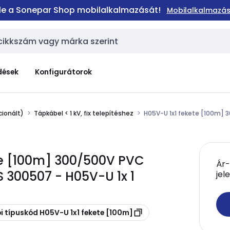
 le a Sonepar Shop mobilalkalmazását!
Mobilalkalmazás
dések
Konfigurátorok
ionált)
Tápkábel < 1 kV, fix telepítéshez
H05V-U 1x1 fekete [100m]
ete [100m] 300/500V PVC
Ár-
 300507 - H05V-U 1x 1
jel
i típuskód H05V-U 1x1 fekete [100m]