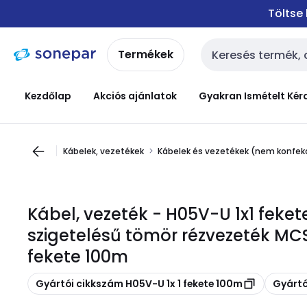
Ugrás a
Ugrás a
Töltse
navigációhoz
tartalomra
Termékek
Keresési bemenet
Kezdőlap
Akciós ajánlatok
Gyakran Ismételt Kér
Kábelek, vezetékek
Kábelek és vezetékek (nem konfekc
Kábel, vezeték - H05V-U 1x1 fek
szigetelésű tömör rézvezeték MCS
fekete 100m
Másolás
Másolás
Gyártói cikkszám H05V-U 1x 1 fekete 100m
Gyártó