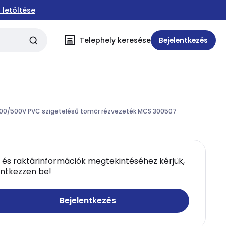
 letöltése
Telephely keresése
Bejelentkezés
 300/500V PVC szigetelésű tömör rézvezeték MCS 300507
 és raktárinformációk megtekintéséhez kérjük,
entkezzen be!
Bejelentkezés