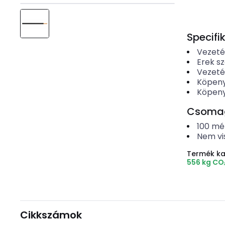
Specifi
Vezeté
Erek s
Vezeté
Köpen
Köpeny
Csomago
100
mé
Nem vi
Termék k
556 kg CO
Cikkszámok