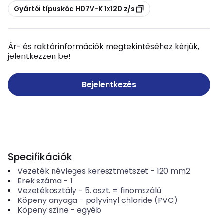
Másolás
Gyártói típuskód H07V-K 1x120 z/s
Ár- és raktárinformációk megtekintéséhez kérjük,
jelentkezzen be!
Bejelentkezés
Specifikációk
Vezeték névleges keresztmetszet
-
120
mm2
Erek száma
-
1
Vezetékosztály
-
5. oszt. = finomszálú
Köpeny anyaga
-
polyvinyl chloride (PVC)
Köpeny színe
-
egyéb