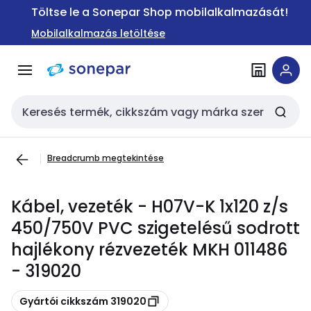
Ugrás a
Ugrás a
Töltse le a Sonepar Shop mobilalkalmazását!
navigációhoz
tartalomra
Mobilalkalmazás letöltése
Keresési bemenet
Breadcrumb megtekintése
Kábel, vezeték - H07V-K 1x120 z/s
450/750V PVC szigetelésű sodrott
hajlékony rézvezeték MKH 011486
- 319020
Másolás
Gyártói cikkszám 319020