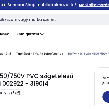
 le a Sonepar Shop mobilalkalmazását!
Mobilalkalmazás
dések
Konfigurátorok
ionált)
Tápkábel < 1 kV, fix telepítéshez
H07V-K 1x16 z/s 450/750V 
 450/750V PVC szigetelésű
Ár-
 002922 - 319014
jel
 1x16 z/s