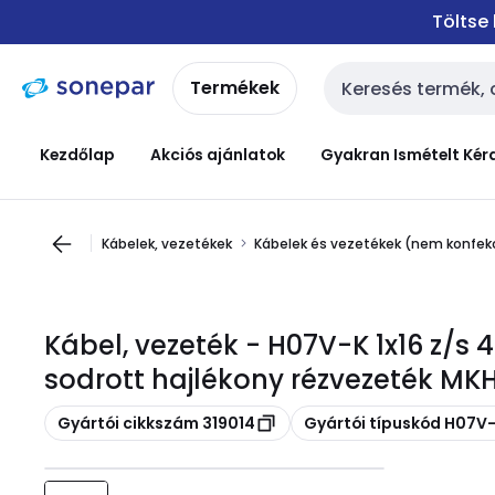
Ugrás a
Ugrás a
Töltse
navigációhoz
tartalomra
Termékek
Keresési bemenet
Kezdőlap
Akciós ajánlatok
Gyakran Ismételt Kér
Kábelek, vezetékek
Kábelek és vezetékek (nem konfekc
Kábel, vezeték - H07V-K 1x16 z/s
sodrott hajlékony rézvezeték MKH
Másolás
Másolás
Gyártói cikkszám 319014
Gyártói típuskód H07V-K