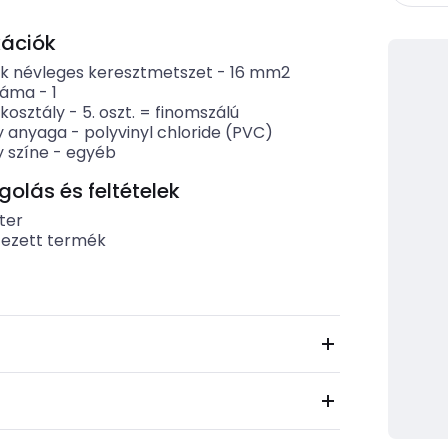
kációk
k névleges keresztmetszet
-
16
mm2
záma
-
1
kosztály
-
5. oszt. = finomszálú
y anyaga
-
polyvinyl chloride (PVC)
 színe
-
egyéb
lás és feltételek
ter
tezett termék