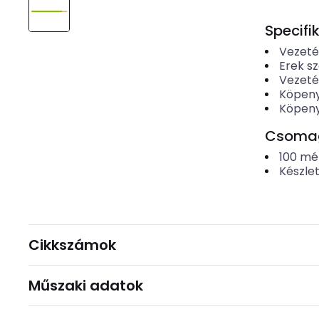
Specifi
Vezeté
Erek s
Vezeté
Köpen
Köpeny
Csomago
100
mé
Készle
Cikkszámok
Műszaki adatok