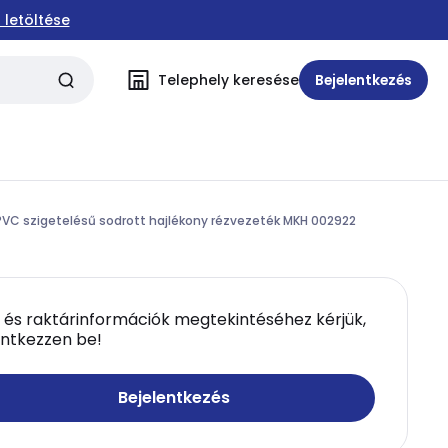
 letöltése
Telephely keresése
Bejelentkezés
PVC szigetelésű sodrott hajlékony rézvezeték MKH 002922
 és raktárinformációk megtekintéséhez kérjük,
entkezzen be!
Bejelentkezés