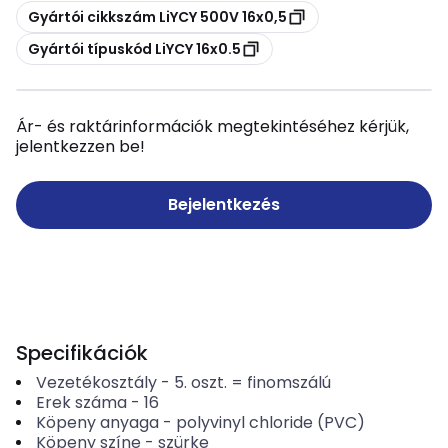
Másolás
Gyártói cikkszám LiYCY 500V 16x0,5
Másolás
Gyártói típuskód LiYCY 16x0.5
Ár- és raktárinformációk megtekintéséhez kérjük,
jelentkezzen be!
Bejelentkezés
Specifikációk
Vezetékosztály
-
5. oszt. = finomszálú
Erek száma
-
16
Köpeny anyaga
-
polyvinyl chloride (PVC)
Köpeny színe
-
szürke