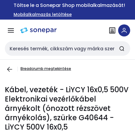
Ugrás a
Ugrás a
Töltse le a Sonepar Shop mobilalkalmazását!
navigációhoz
tartalomra
Mobilalkalmazás letöltése
Keresési bemenet
Breadcrumb megtekintése
Kábel, vezeték - LiYCY 16x0,5 500V
Elektronikai vezérlőkábel
árnyékolt (ónozott rézszövet
árnyékolás), szürke G40644 -
LiYCY 500V 16x0,5