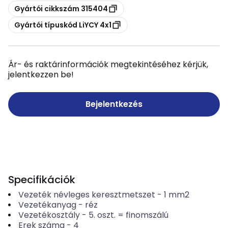
Másolás
Gyártói cikkszám 315404
Másolás
Gyártói típuskód LiYCY 4x1
Ár- és raktárinformációk megtekintéséhez kérjük,
jelentkezzen be!
Bejelentkezés
Specifikációk
Vezeték névleges keresztmetszet
-
1
mm2
Vezetékanyag
-
réz
Vezetékosztály
-
5. oszt. = finomszálú
Erek száma
-
4