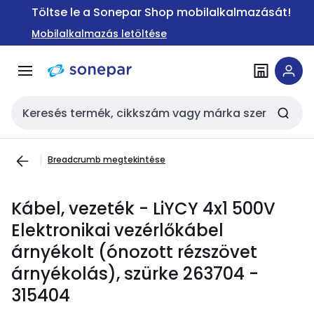
Ugrás a
Ugrás a
Töltse le a Sonepar Shop mobilalkalmazását!
navigációhoz
tartalomra
Mobilalkalmazás letöltése
Keresési bemenet
Breadcrumb megtekintése
Kábel, vezeték - LiYCY 4x1 500V
Elektronikai vezérlőkábel
árnyékolt (ónozott rézszövet
árnyékolás), szürke 263704 -
315404