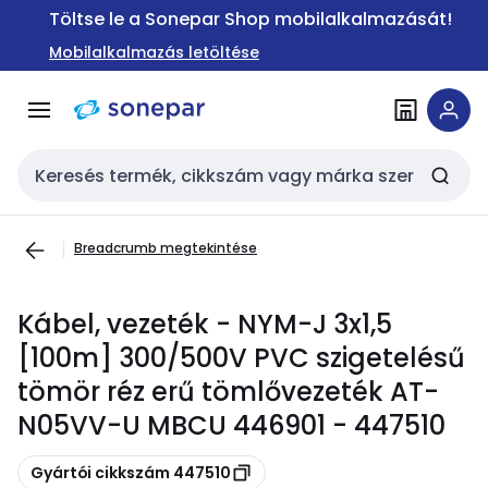
Ugrás a
Ugrás a
Töltse le a Sonepar Shop mobilalkalmazását!
navigációhoz
tartalomra
Mobilalkalmazás letöltése
Keresési bemenet
Breadcrumb megtekintése
Kábel, vezeték - NYM-J 3x1,5
[100m] 300/500V PVC szigetelésű
tömör réz erű tömlővezeték AT-
N05VV-U MBCU 446901 - 447510
Másolás
Gyártói cikkszám 447510