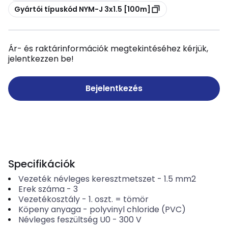
Másolás
Gyártói típuskód NYM-J 3x1.5 [100m]
Ár- és raktárinformációk megtekintéséhez kérjük,
jelentkezzen be!
Bejelentkezés
Specifikációk
Vezeték névleges keresztmetszet
-
1.5
mm2
Erek száma
-
3
Vezetékosztály
-
1. oszt. = tömör
Köpeny anyaga
-
polyvinyl chloride (PVC)
Névleges feszültség U0
-
300
V